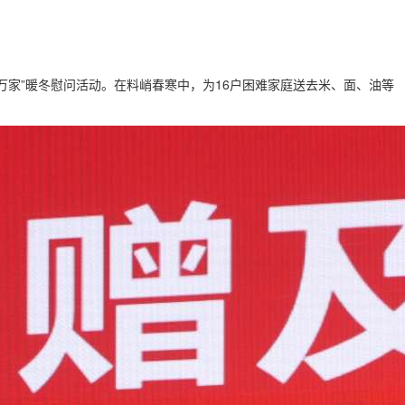
万家”暖冬慰问活动。在料峭春寒中，为16户困难家庭送去米、面、油等