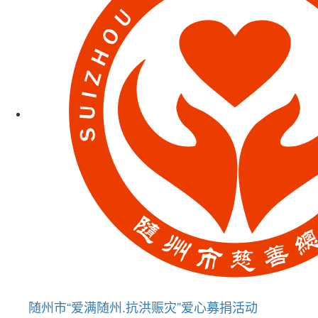
随州市“爱满随州.抗洪赈灾”爱心募捐活动