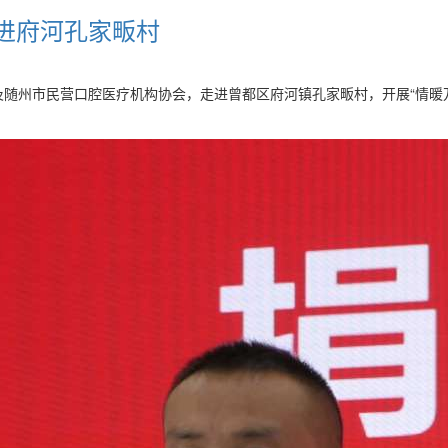
走进府河孔家畈村
府及随州市民营口腔医疗机构协会，走进曾都区府河镇孔家畈村，开展“情暖