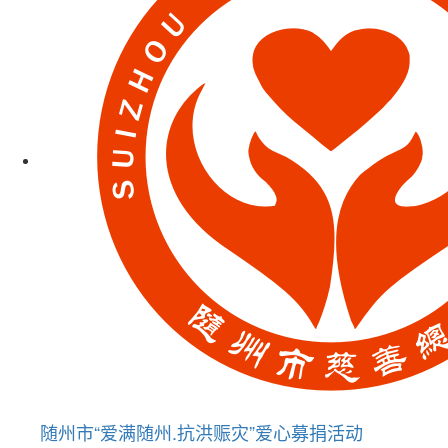
随州市“爱满随州.抗洪赈灾”爱心募捐活动