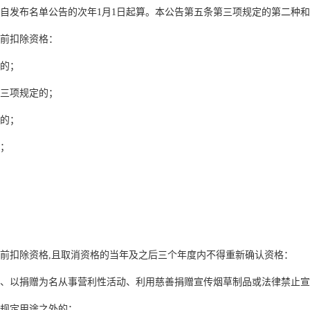
布名单公告的次年1月1日起算。本公告第五条第三项规定的第二种和第
前扣除资格：
的；
三项规定的；
的；
；
扣除资格,且取消资格的当年及之后三个年度内不得重新确认资格：
以捐赠为名从事营利性活动、利用慈善捐赠宣传烟草制品或法律禁止宣
规定用途之外的；