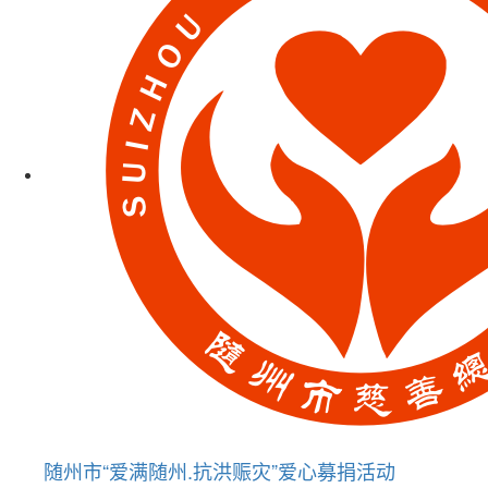
随州市“爱满随州.抗洪赈灾”爱心募捐活动