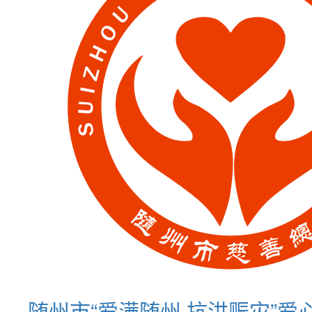
随州市“爱满随州.抗洪赈灾”爱